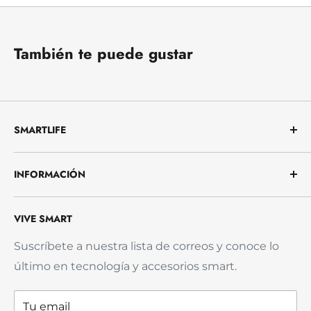
También te puede gustar
SMARTLIFE
Te ayudamos a vivir con menos complicaciones.
INFORMACIÓN
Ofrecemos productos útiles, confiables y fáciles
de usar para que protejas tu hogar, trabajes con
Nosotros
más comodidad y resuelvas tu día a día sin
VIVE SMART
Preguntas frecuentes (FAQ)
estrés.
Envío y Entrega
Suscríbete a nuestra lista de correos y conoce lo
último en tecnología y accesorios smart.
Política de reembolso
Garantía del Producto
Tu email