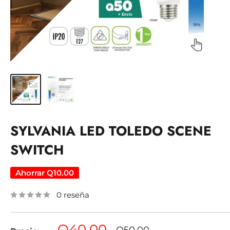
SYLVANIA LED TOLEDO SCENE
SWITCH
Ahorrar
Q10.00
0 reseña
Precio
Q40.00
Precio