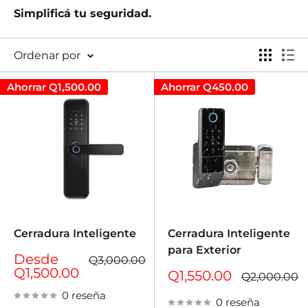
Simplificá tu seguridad.
Ordenar por
Ahorrar
Q1,500.00
Ahorrar
Q450.00
Cerradura Inteligente
Cerradura Inteligente
para Exterior
Precio
Desde
Precio
Q3,000.00
de
habitual
Q1,500.00
Precio
Q1,550.00
Precio
Q2,000.00
venta
de
habitual
0 reseña
venta
0 reseña