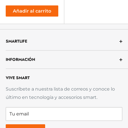
Añadir al carrito
SMARTLIFE
Te ayudamos a vivir con menos complicaciones.
INFORMACIÓN
Ofrecemos productos útiles, confiables y fáciles
de usar para que protejas tu hogar, trabajes con
Nosotros
más comodidad y resuelvas tu día a día sin
VIVE SMART
Preguntas frecuentes (FAQ)
estrés.
Envío y Entrega
Suscríbete a nuestra lista de correos y conoce lo
último en tecnología y accesorios smart.
Política de reembolso
Garantía del Producto
Tu email
Política de privacidad
Términos de servicio