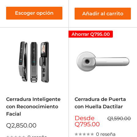
Escoger opción
Añadir al carrito
Ahorrar
Q795.00
Cerradura Inteligente
Cerradura de Puerta
con Reconocimiento
con Huella Dactilar
Facial
Precio
Desde
Precio
Q1,590.00
de
habitual
Q795.00
Precio
Q2,850.00
venta
de
0 reseña