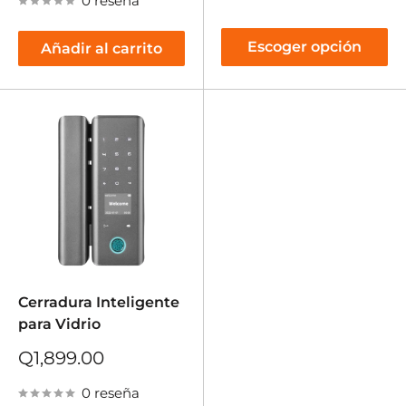
venta
0 reseña
Escoger opción
Añadir al carrito
Cerradura Inteligente
para Vidrio
Precio
Q1,899.00
de
venta
0 reseña