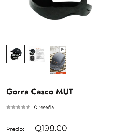
Gorra Casco MUT
0 reseña
Precio
Q198.00
Precio:
de