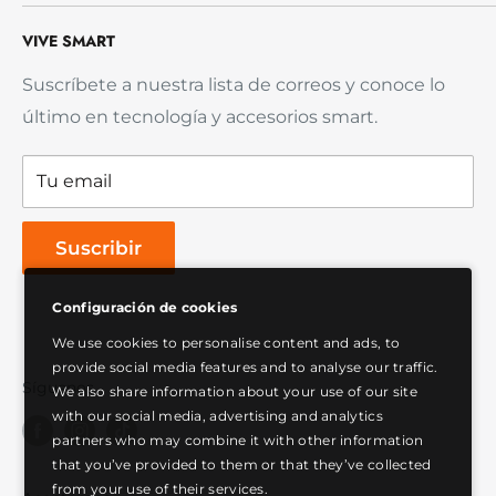
de usar para que protejas tu hogar, trabajes con
Nosotros
más comodidad y resuelvas tu día a día sin
VIVE SMART
Preguntas frecuentes (FAQ)
estrés.
Envío y Entrega
Suscríbete a nuestra lista de correos y conoce lo
último en tecnología y accesorios smart.
Política de reembolso
Garantía del Producto
Tu email
Política de privacidad
Términos de servicio
Suscribir
Configuración de cookies
We use cookies to personalise content and ads, to
provide social media features and to analyse our traffic.
Síguenos
We also share information about your use of our site
with our social media, advertising and analytics
partners who may combine it with other information
that you’ve provided to them or that they’ve collected
from your use of their services.