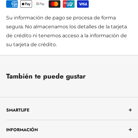
Su información de pago se procesa de forma
segura. No almacenamos los detalles de la tarjeta
de crédito ni tenemos acceso a la información de
su tarjeta de crédito.
También te puede gustar
SMARTLIFE
Te ayudamos a vivir con menos complicaciones.
INFORMACIÓN
Ofrecemos productos útiles, confiables y fáciles